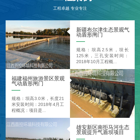
工程卓越 专业专注
新疆布尔津生态景观气
动盾形闸门
规格：坝高2.5米，坝长
125米，三孔安装时间：
2018年10月工程概...
福建福州旅游景区景观
气动盾形闸门
规格：坝高3.0米，长度21
米安装时间：2018年4月工
程概况：项目是...
雄安新区南拒马河生态
景观提升气盾坝项目