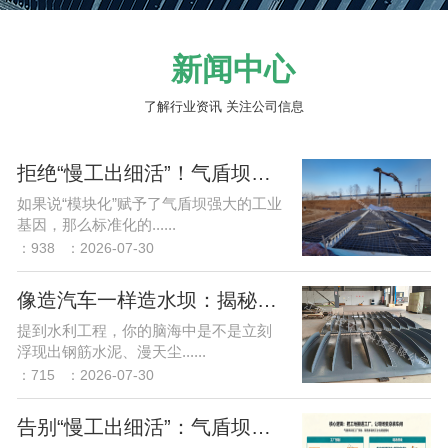
新闻中心
了解行业资讯 关注公司信息
拒绝“慢工出细活”！气盾坝的“三步走”极速安装指南
如果说“模块化”赋予了气盾坝强大的工业
基因，那么标准化的......
：938
：2026-07-30
像造汽车一样造水坝：揭秘气盾坝的“模块化”黑科技
提到水利工程，你的脑海中是不是立刻
浮现出钢筋水泥、漫天尘......
：715
：2026-07-30
告别“慢工出细活”：气盾坝如何按下水利工程的“快进键”？